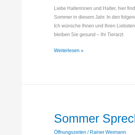
Liebe Halterinnen und Halter, hier fi
Sommer in diesem Jahr. In den folgen
Ich wünsche Ihnen und Ihren Liebst
bleiben Sie gesund – Ihr Tierarzt
Sprechzeiten
Weiterlesen »
im
Sommer
2025
Sommer Sprech
Öffnungszeiten
/
Rainer Weimann