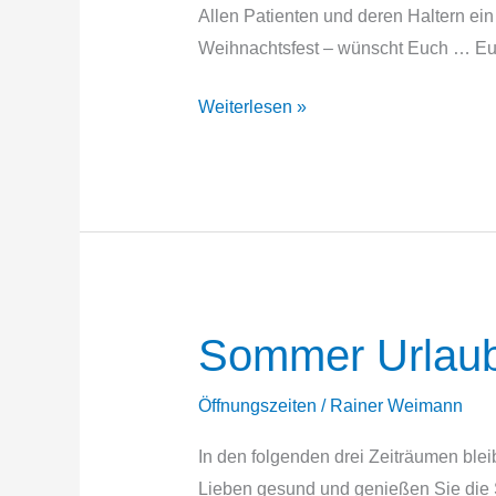
Allen Patienten und deren Haltern ein
Weihnachtsfest – wünscht Euch … Eue
Frohe
Weiterlesen »
Weihnachten
Sommer Urlaub
Öffnungszeiten
/
Rainer Weimann
In den folgenden drei Zeiträumen blei
Lieben gesund und genießen Sie die S